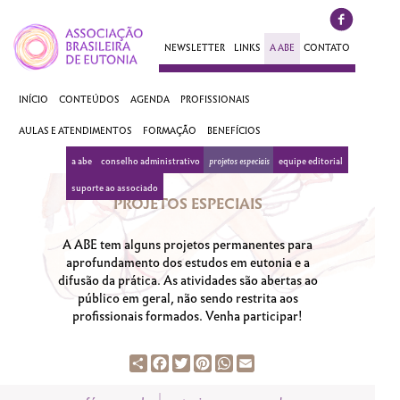
NEWSLETTER
LINKS
A ABE
CONTATO
INÍCIO
CONTEÚDOS
AGENDA
PROFISSIONAIS
AULAS E ATENDIMENTOS
FORMAÇÃO
BENEFÍCIOS
a abe
conselho administrativo
projetos especiais
equipe editorial
suporte ao associado
PROJETOS ESPECIAIS
A ABE tem alguns projetos permanentes para
aprofundamento dos estudos em eutonia e a
difusão da prática. As atividades são abertas ao
público em geral, não sendo restrita aos
profissionais formados. Venha participar!
Share
Facebook
Twitter
Pinterest
WhatsApp
Email