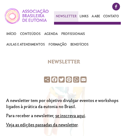
NEWSLETTER
LINKS
A ABE
CONTATO
INÍCIO
CONTEÚDOS
AGENDA
PROFISSIONAIS
AULAS E ATENDIMENTOS
FORMAÇÃO
BENEFÍCIOS
NEWSLETTER
Share
Facebook
Twitter
Pinterest
WhatsApp
Email
A newsletter tem por objetivo divulgar eventos e workshops
ligados à prática da eutonia no Brasil.
Para receber a newsletter,
se inscreva aqui
.
Veja as edições passadas da newsletter
.