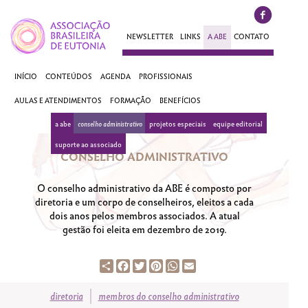
NEWSLETTER
LINKS
A ABE
CONTATO
INÍCIO
CONTEÚDOS
AGENDA
PROFISSIONAIS
AULAS E ATENDIMENTOS
FORMAÇÃO
BENEFÍCIOS
a abe
conselho administrativo
projetos especiais
equipe editorial
suporte ao associado
CONSELHO ADMINISTRATIVO
O conselho administrativo da ABE é composto por
diretoria e um corpo de conselheiros, eleitos a cada
dois anos pelos membros associados. A atual
gestão foi eleita em dezembro de 2019.
Share
Facebook
Twitter
Pinterest
WhatsApp
Email
diretoria
membros do conselho administrativo