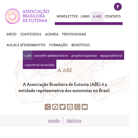
NEWSLETTER
LINKS
A ABE
CONTATO
INÍCIO
CONTEÚDOS
AGENDA
PROFISSIONAIS
AULAS E ATENDIMENTOS
FORMAÇÃO
BENEFÍCIOS
a abe
conselho administrativo
projetos especiais
equipe editorial
suporte ao associado
A ABE
A Associação Brasileira de Eutonia (ABE) é a
entidade representativa dos eutonistas no Brasil.
Share
Facebook
Twitter
Pinterest
WhatsApp
Email
missão
histórico